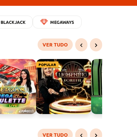
f the gods Mega
Evolution Lightning
BLACKJACK
MEGAWAYS
Futebol Studio Ao V
Blaze Roulette
Roulette
SAIBA MAIS
AIBA MAIS
SAIBA MAIS
VER TUDO
POPULAR
! Cash Collect &
Fortune Tiger
Fire Joker Freeze
Link
SAIBA MAIS
SAIBA MAIS
AIBA MAIS
VER TUDO