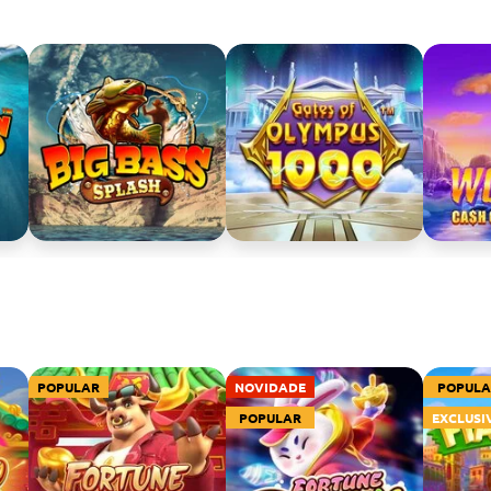
Fortune Ox
Fortune Rabbit
SAIBA MAIS
SAIBA MAIS
S
POPULAR
NOVIDADE
POPULA
POPULAR
EXCLUSI