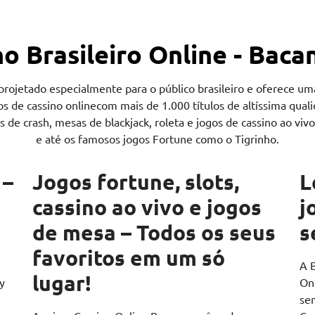
no Brasileiro Online - Baca
projetado especialmente para o público brasileiro e oferece um
 de cassino onlinecom mais de 1.000 títulos de altíssima quali
 de crash, mesas de blackjack, roleta e jogos de cassino ao viv
e até os famosos jogos Fortune como o Tigrinho.
 –
Jogos fortune, slots,
L
cassino ao vivo e jogos
j
de mesa – Todos os seus
s
favoritos em um só
A B
lugar!
y
Onl
se