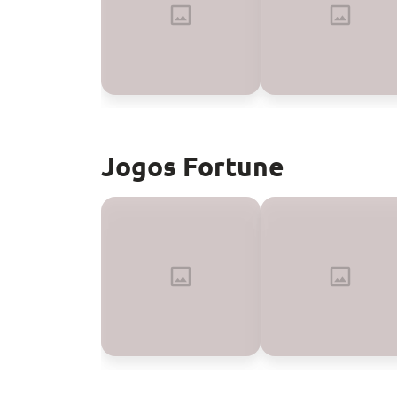
Jogos Fortune