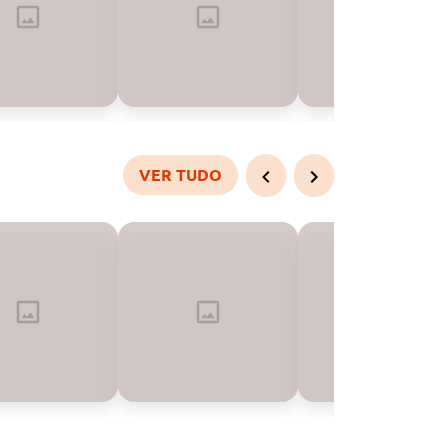
VER TUDO