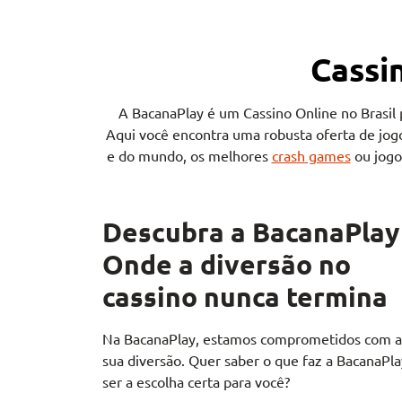
Cassi
A BacanaPlay é um Cassino Online no Brasil 
Aqui você encontra uma robusta oferta de jogos
e do mundo, os melhores
crash games
ou jogos
Descubra a BacanaPlay
Onde a diversão no
cassino nunca termina
Na BacanaPlay, estamos comprometidos com a
sua diversão. Quer saber o que faz a BacanaPla
ser a escolha certa para você?