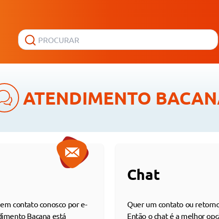
ATENDIMENTO BACAN
Chat
 em contato conosco por e-
Quer um contato ou retorno
dimento Bacana está
Então o chat é a melhor opç