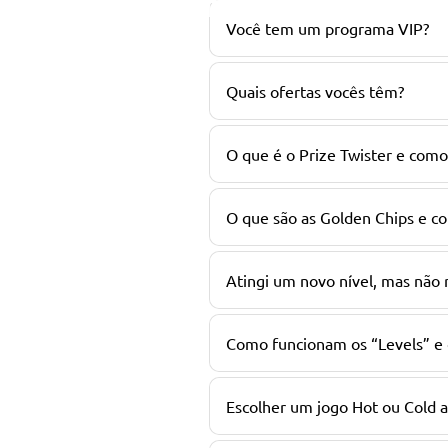
Perguntas Frequentes
Você tem um programa VIP?
Quais ofertas vocês têm?
O que é o Prize Twister e como
O que são as Golden Chips e c
Atingi um novo nível, mas não
Como funcionam os “Levels” e
Escolher um jogo Hot ou Cold a