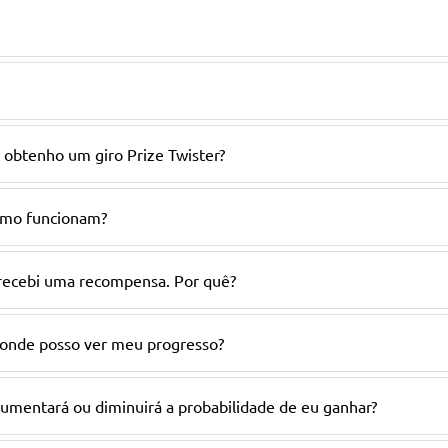
 obtenho um giro Prize Twister?
omo funcionam?
 recebi uma recompensa. Por quê?
 onde posso ver meu progresso?
umentará ou diminuirá a probabilidade de eu ganhar?