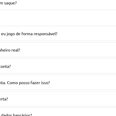
um saque?
 eu jogo de forma responsável?
heiro real?
conta?
nta. Como posso fazer isso?
rta?
 dados bancários?