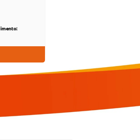
dimento: