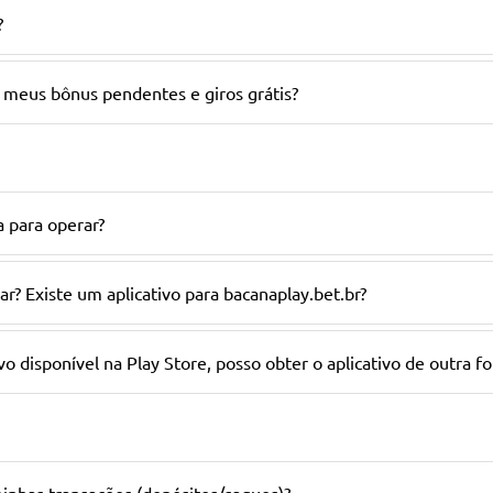
?
 meus bônus pendentes e giros grátis?
a para operar?
ar? Existe um aplicativo para bacanaplay.bet.br?
o disponível na Play Store, posso obter o aplicativo de outra f