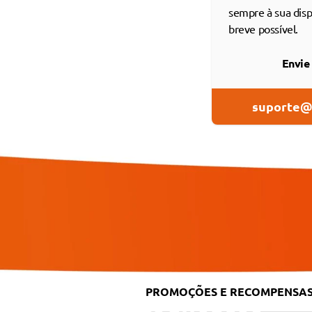
sempre à sua disp
breve possível.
Envie
suporte@
PROMOÇÕES E RECOMPENSA