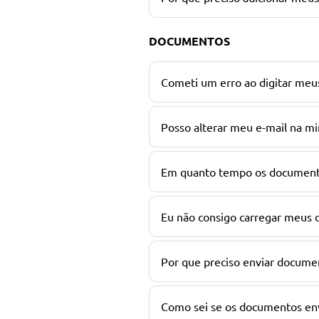
DOCUMENTOS
Cometi um erro ao digitar meus
Posso alterar meu e-mail na mi
Em quanto tempo os documento
Eu não consigo carregar meus d
Por que preciso enviar docume
Como sei se os documentos en