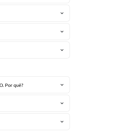
O. Por quê?