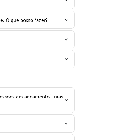
e. O que posso fazer?
 sessões em andamento", mas