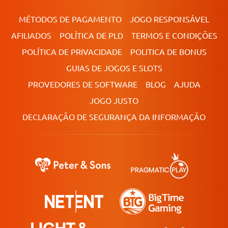
MÉTODOS DE PAGAMENTO
JOGO RESPONSÁVEL
AFILIADOS
POLÍTICA DE PLD
TERMOS E CONDIÇÕES
POLÍTICA DE PRIVACIDADE
POLITICA DE BONUS
GUIAS DE JOGOS E SLOTS
PROVEDORES DE SOFTWARE
BLOG
AJUDA
JOGO JUSTO
DECLARAÇÃO DE SEGURANÇA DA INFORMAÇÃO