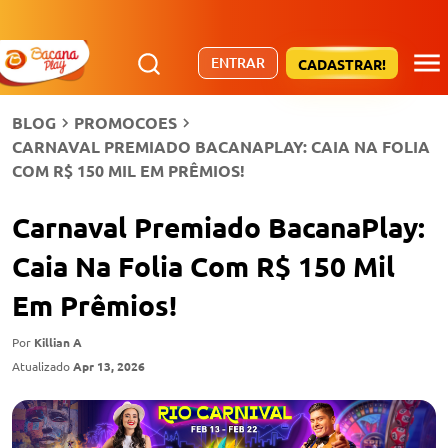
ENTRAR
CADASTRAR!
BLOG
PROMOCOES
CARNAVAL PREMIADO BACANAPLAY: CAIA NA FOLIA
COM R$ 150 MIL EM PRÊMIOS!
Carnaval Premiado BacanaPlay:
Caia Na Folia Com R$ 150 Mil
Em Prêmios!
Por
Killian A
Atualizado
Apr 13, 2026