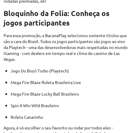
rodadas premiadas, ok?
Bloquinho da Folia: Conheça os
jogos participantes
Para essa promoção, a BacanaPlay selecionou somente títulos que
são a cara do Brasil. Todos os jogos participantes são jogos ao vivo
da Playtech - uma das desenvolvedoras mais respeitadas no mundo
iGaming - com dealers em tempo real e clima de cassino de Las
Vegas.
Jogo Do Bozó Turbo (Playtech)
Mega Fire Blaze Roleta Brasileira Live
Mega Fire Blaze Lucky Ball Brasileiro
Spin A Win Wild Brasileiro
Roleta Canarinho
Agora, é só escolher o seu favorito ou rodar por todos eles -