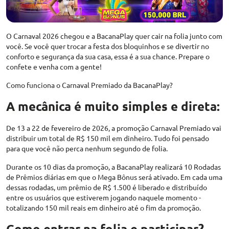
O Carnaval 2026 chegou e a BacanaPlay quer cair na folia junto com
você. Se você quer trocar a festa dos bloquinhos e se divertir no
conforto e segurança da sua casa, essa é a sua chance. Prepare o
confete e venha com a gente!
Como funciona o Carnaval Premiado da BacanaPlay?
A mecânica é muito simples e direta:
De 13 a 22 de fevereiro de 2026, a promoção Carnaval Premiado vai
distribuir um total de R$ 150 mil em dinheiro. Tudo foi pensado
para que você não perca nenhum segundo de folia.
Durante os 10 dias da promoção, a BacanaPlay realizará 10 Rodadas
de Prêmios diárias em que o Mega Bônus será ativado. Em cada uma
dessas rodadas, um prêmio de R$ 1.500 é liberado e distribuído
entre os usuários que estiverem jogando naquele momento -
totalizando 150 mil reais em dinheiro até o fim da promoção.
Como entrar na folia e participar?