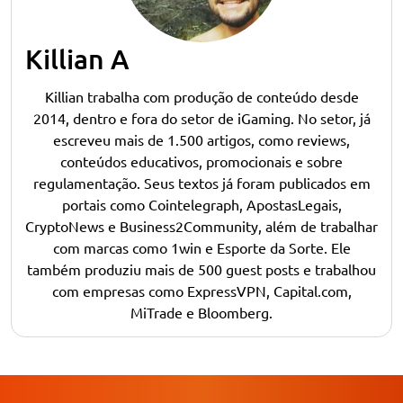
Killian A
Killian trabalha com produção de conteúdo desde
2014, dentro e fora do setor de iGaming. No setor, já
escreveu mais de 1.500 artigos, como reviews,
conteúdos educativos, promocionais e sobre
regulamentação. Seus textos já foram publicados em
portais como Cointelegraph, ApostasLegais,
CryptoNews e Business2Community, além de trabalhar
com marcas como 1win e Esporte da Sorte. Ele
também produziu mais de 500 guest posts e trabalhou
com empresas como ExpressVPN, Capital.com,
MiTrade e Bloomberg.