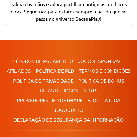
palma das mãos e adora partilhar contigo as melhores
dicas. Segue-nos para estares sempre a par do que se
passa no universo BacanaPlay!
MÉTODOS DE PAGAMENTO
JOGO RESPONSÁVEL
AFILIADOS
POLÍTICA DE PLD
TERMOS E CONDIÇÕES
POLÍTICA DE PRIVACIDADE
POLITICA DE BONUS
GUIAS DE JOGOS E SLOTS
PROVEDORES DE SOFTWARE
BLOG
AJUDA
JOGO JUSTO
DECLARAÇÃO DE SEGURANÇA DA INFORMAÇÃO