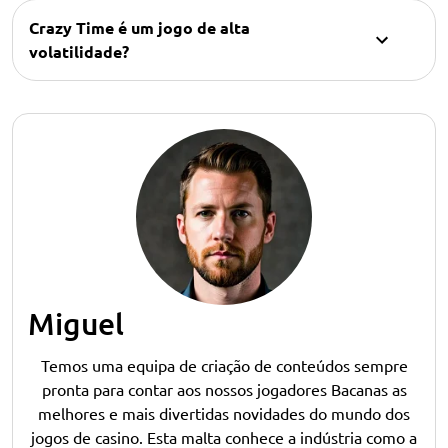
Crazy Time é um jogo de alta
volatilidade?
Miguel
Temos uma equipa de criação de conteúdos sempre
pronta para contar aos nossos jogadores Bacanas as
melhores e mais divertidas novidades do mundo dos
jogos de casino. Esta malta conhece a indústria como a