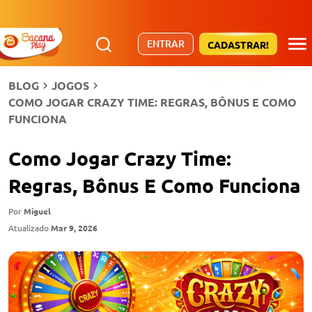
ENTRAR
CADASTRAR!
BLOG
JOGOS
COMO JOGAR CRAZY TIME: REGRAS, BÔNUS E COMO
FUNCIONA
Como Jogar Crazy Time:
Regras, Bônus E Como Funciona
Por
Miguel
Atualizado
Mar 9, 2026