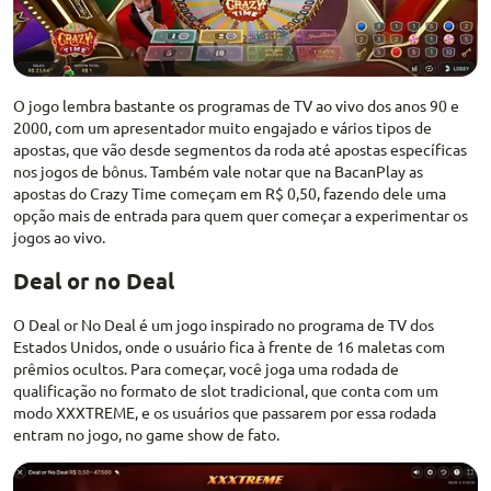
O jogo lembra bastante os programas de TV ao vivo dos anos 90 e
2000, com um apresentador muito engajado e vários tipos de
apostas, que vão desde segmentos da roda até apostas específicas
nos jogos de bônus. Também vale notar que na BacanPlay as
apostas do Crazy Time começam em R$ 0,50, fazendo dele uma
opção mais de entrada para quem quer começar a experimentar os
jogos ao vivo.
Deal or no Deal
O Deal or No Deal é um jogo inspirado no programa de TV dos
Estados Unidos, onde o usuário fica à frente de 16 maletas com
prêmios ocultos. Para começar, você joga uma rodada de
qualificação no formato de slot tradicional, que conta com um
modo XXXTREME, e os usuários que passarem por essa rodada
entram no jogo, no game show de fato.