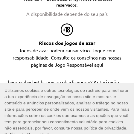
reservados.
A disponibilidade depende do seu país
Riscos dos jogos de azar
Jogos de azar podem causar vício. Jogue com
responsabilidade. Consulte os conselhos nas nossas
páginas de Jogo Responsável
aqui
bacanaplay.bet.br opera sob a licença nº Autorização
SPA/MF nº 374/2025, emitida em 24/02/2025,
concedida pela Secretaria de Prêmios e Apostas do
Ministério da Fazenda (SPA/MF). A BacanaPlay é uma
marca da Skill On Net Ltda., sociedade limitada inscrita
no CNPJ/MF sob o nº 55.927.219/0001-22, com
escritório na Rua Tabapuã, nº 827, 3ª Andar, Cj. 3 -
Sala13, Itaim Bibi, CEP 04533-013, São Paulo/SP