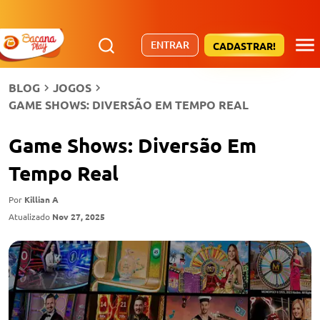
ENTRAR
CADASTRAR!
BLOG
JOGOS
GAME SHOWS: DIVERSÃO EM TEMPO REAL
Game Shows: Diversão Em
Tempo Real
Por
Killian A
Atualizado
Nov 27, 2025