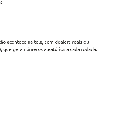
as
ação acontece na tela, sem dealers reais ou
 que gera números aleatórios a cada rodada.