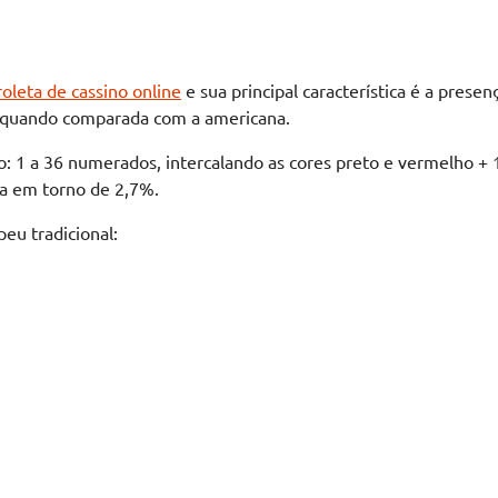
roleta de cassino online
e sua principal característica é a prese
 quando comparada com a americana.
: 1 a 36 numerados, intercalando as cores preto e vermelho + 1
ca em torno de 2,7%.
eu tradicional: