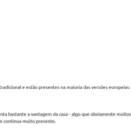
tradicional e estão presentes na maioria das versões europeias 
ta bastante a vantagem da casa - algo que obviamente muitos j
m continua muito presente.