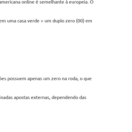
 americana online é semelhante à europeia. O
) em uma casa verde + um duplo zero (00) em
rsões possuem apenas um zero na roda, o que
minadas apostas externas, dependendo das