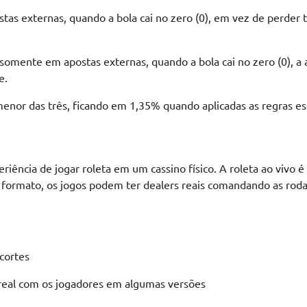
stas externas, quando a bola cai no zero (0), em vez de perder 
somente em apostas externas, quando a bola cai no zero (0), 
e.
menor das três, ficando em 1,35% quando aplicadas as regras es
eriência de jogar roleta em um cassino físico. A roleta ao vivo
e formato, os jogos podem ter dealers reais comandando as ro
cortes
real com os jogadores em algumas versões