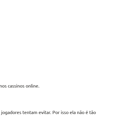
nos cassinos online.
ogadores tentam evitar. Por isso ela não é tão