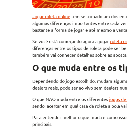
Jogar roleta online
tem se tornado um dos entr
algumas diferenças importantes entre cada ver
bastante a forma de jogar e até mesmo a vant
Se você está começando agora a jogar
roleta o
diferenças entre os tipos de roleta pode ser b
também vai conhecer detalhes sobre as aposta
O que muda entre os ti
Dependendo do jogo escolhido, mudam algumas 
dealers reais, pode ser ao vivo sem dealers n
O que NÃO muda entre os diferentes
jogos de 
sendo: acertar em qual casa da roleta a bola va
Para entender melhor o que muda e como isso i
principais.