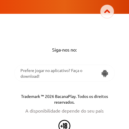
Siga-nos no:
Prefere jogar no aplicativo? Faça o
download!
Trademark ™ 2026 BacanaPlay. Todos os direitos
reservados.
A disponibilidade depende do seu país