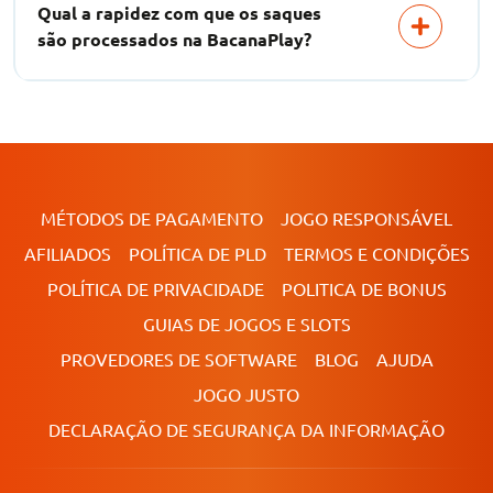
Qual a rapidez com que os saques
são processados na BacanaPlay?
MÉTODOS DE PAGAMENTO
JOGO RESPONSÁVEL
AFILIADOS
POLÍTICA DE PLD
TERMOS E CONDIÇÕES
POLÍTICA DE PRIVACIDADE
POLITICA DE BONUS
GUIAS DE JOGOS E SLOTS
PROVEDORES DE SOFTWARE
BLOG
AJUDA
JOGO JUSTO
DECLARAÇÃO DE SEGURANÇA DA INFORMAÇÃO