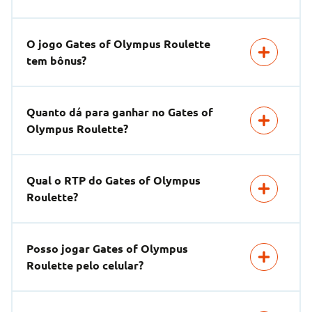
O jogo Gates of Olympus Roulette
tem bônus?
Quanto dá para ganhar no Gates of
Olympus Roulette?
Qual o RTP do Gates of Olympus
Roulette?
Posso jogar Gates of Olympus
Roulette pelo celular?