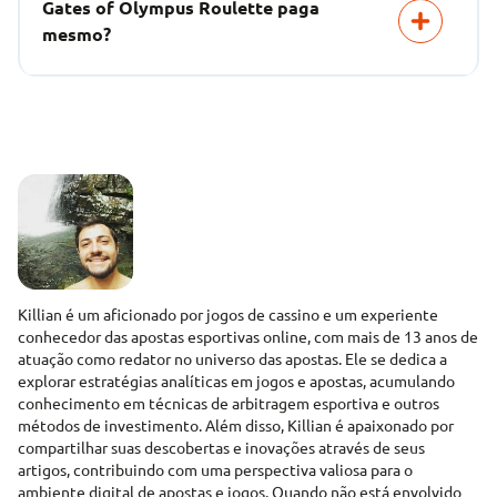
Gates of Olympus Roulette paga
mesmo?
Killian é um aficionado por jogos de cassino e um experiente
conhecedor das apostas esportivas online, com mais de 13 anos de
atuação como redator no universo das apostas. Ele se dedica a
explorar estratégias analíticas em jogos e apostas, acumulando
conhecimento em técnicas de arbitragem esportiva e outros
métodos de investimento. Além disso, Killian é apaixonado por
compartilhar suas descobertas e inovações através de seus
artigos, contribuindo com uma perspectiva valiosa para o
ambiente digital de apostas e jogos. Quando não está envolvido