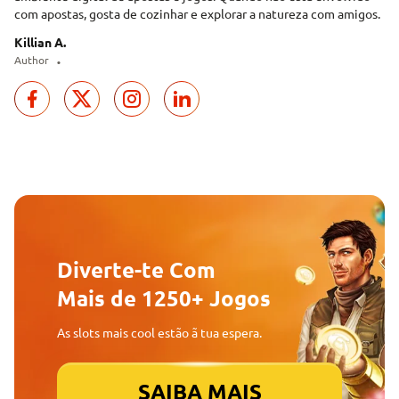
com apostas, gosta de cozinhar e explorar a natureza com amigos.
Killian A.
·
Author
Diverte-te Com
Mais de 1250+ Jogos
As slots mais cool estão ã tua espera.
SAIBA MAIS