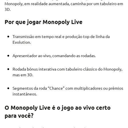
Monopoly
, em realidade aumentada, caminha por um tabuleiro em
3D.
Por que jogar
Monopoly
Live
Transmissão em tempo real e produção top de linha da
Evolution.
Apresentador ao vivo, comandando as rodadas.
Rodada bônus interativa com tabuleiro clássico do
Monopoly
,
mas em 3D.
Segmentos da roda “Chance” com multiplicadores ou prêmios
instantâneos.
O
Monopoly
Live é o jogo ao vivo certo
para você?