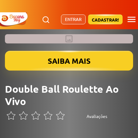
ENTRAR
CADASTRAR!
SAIBA MAIS
Double Ball Roulette Ao
Vivo
Avaliações