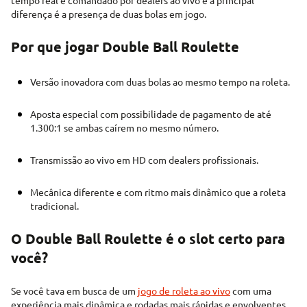
diferença é a presença de duas bolas em jogo.
Por que jogar Double Ball
Roulette
Versão inovadora com duas bolas ao mesmo tempo na roleta.
Aposta especial com possibilidade de pagamento de até
1.300:1 se ambas caírem no mesmo número.
Transmissão ao vivo em HD com
dealers
profissionais.
Mecânica diferente e com ritmo mais dinâmico que a roleta
tradicional.
O Double Ball
Roulette
é o slot certo para
você?
Se você
tava
em busca de um
jogo de roleta ao vivo
com uma
experiência mais dinâmica e rodadas mais rápidas e envolventes,