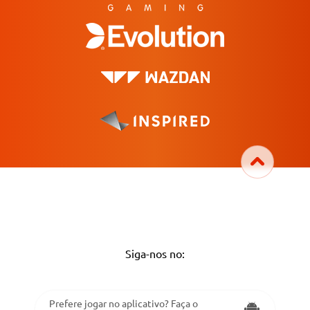
Siga-nos no:
Prefere jogar no aplicativo? Faça o