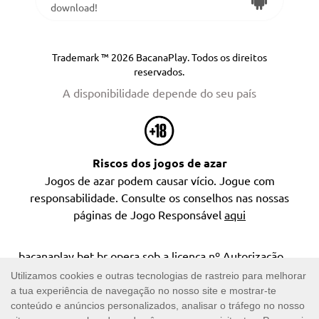
download!
Trademark ™ 2026 BacanaPlay. Todos os direitos
reservados.
A disponibilidade depende do seu país
Riscos dos jogos de azar
Jogos de azar podem causar vício. Jogue com
responsabilidade. Consulte os conselhos nas nossas
páginas de Jogo Responsável
aqui
bacanaplay.bet.br opera sob a licença nº Autorização
SPA/MF nº 374/2025, emitida em 24/02/2025,
concedida pela Secretaria de Prêmios e Apostas do
Ministério da Fazenda (SPA/MF). A BacanaPlay é uma