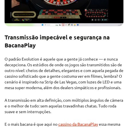
Transmissão impecável e segurança na
BacanaPlay
O padrão Evolution é aquele que a gente já conhece — e nunca
decepciona. Os estúdios de onde os jogos são transmitidos são de
outro nível: cheios de detalhes, elegantes e com aquela pegada de
cassino sofisticado que a gente costuma ver em filmes, lembra? O
cenário é inspirado na Strip de
Las
Vegas, com luzes de LED e uma
mesa
super moderna
, além dos
dealers
simpáticos e profissionais.
A transmissão em
alta definição
, com múltiplos ângulos de câmera
e o melhor de tudo: sem aquelas
travadinhas
chatas. Tudo roda
suave e sem interrupções.
E o mais bacana é que aqui no
cassino da BacanaPlay
essa mesma