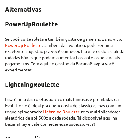
Alternativas
PowerUp
Roulette
Se você
curte
roleta
e também
gosta de game shows ao vivo,
PowerUp Roulette
, também da Evolution, pode ser uma
excelente sugestão
pra
você conhecer. Ela une os dois e ainda
rodadas bônus que podem aumentar bastante os potenciais
pagamentos. Tem aqui no cassino da
BacanaPlay
pra
você
experimentar.
Lightning
Roulette
Essa é uma das roletas ao vivo mais famosas e premiadas da
Evolution e é ideal
pra
quem gosta de clássicos, mas com um
toque apimentado:
Lightning Roulette
tem multiplicadores
aleatórios de até 500x a cada rodada. Tá disponível aqui na
BacanaPlay
e vale conhecer esse sucesso, viu?!