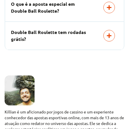
O que é a aposta especial em
Double Ball Roulette?
Double Ball Roulette tem rodadas
grátis?
Killian é um aficionado por jogos de cassino e um experiente
conhecedor das apostas esportivas online, com mais de 13 anos de
atuação como redator no universo das apostas. Ele se dedica a