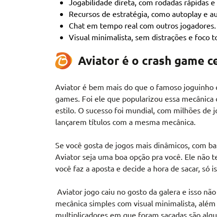
Jogabilidade direta, com rodadas rápidas e
Recursos de estratégia, como autoplay e a
Chat em tempo real com outros jogadores
Visual minimalista, sem distrações e foco t
Aviator é o crash game c
Aviator é bem mais do que o famoso joguinho d
games. Foi ele que popularizou essa mecânica 
estilo. O sucesso foi mundial, com milhões de 
lançarem títulos com a mesma mecânica.
Se você gosta de jogos mais dinâmicos, com bas
Aviator seja uma boa opção pra você. Ele não 
você faz a aposta e decide a hora de sacar, só i
Aviator jogo caiu no gosto da galera e isso não
mecânica simples com visual minimalista, além 
multiplicadores em que foram sacadas são algu