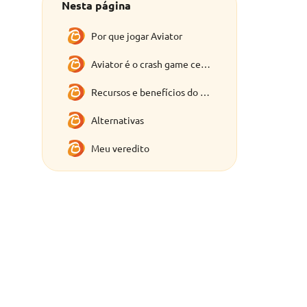
Nesta página
Por que jogar Aviator
Aviator é o crash game certo para você?
Recursos e benefícios do crash game Aviator
Alternativas
Meu veredito