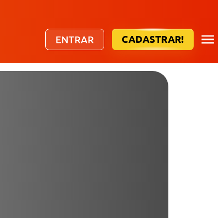
CADASTRAR!
ENTRAR