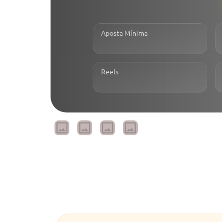
Aposta Mínima
Reels