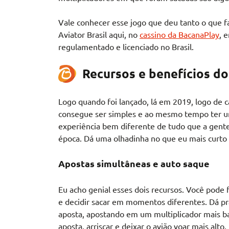
Vale conhecer esse jogo que deu tanto o que f
Aviator Brasil aqui, no
cassino da BacanaPlay
, 
regulamentado e licenciado no Brasil.
Recursos e benefícios d
Logo quando foi lançado, lá em 2019, logo de 
consegue ser simples e ao mesmo tempo ter u
experiência bem diferente de tudo que a gent
época. Dá uma olhadinha no que eu mais curto 
Apostas simultâneas e auto saque
Eu acho genial esses dois recursos. Você pod
e decidir sacar em momentos diferentes. Dá pr
aposta, apostando em um multiplicador mais ba
aposta, arriscar e deixar o avião voar mais alto.