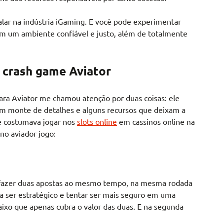
alar na indústria iGaming. E você pode experimentar
em um ambiente confiável e justo, além de totalmente
o crash game Aviator
cara Aviator me chamou atenção por duas coisas: ele
m monte de detalhes e alguns recursos que deixam a
e costumava jogar nos
slots online
em cassinos online na
no aviador jogo:
e fazer duas apostas ao mesmo tempo, na mesma rodada
a ser estratégico e tentar ser mais seguro em uma
ixo que apenas cubra o valor das duas. E na segunda