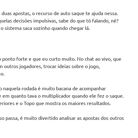
 duas apostas, o recurso de auto saque te ajuda nessa.
quelas decisões impulsivas, sabe do que tô falando, né?
 o sistema saca sozinho quando chegar lá.
ro ponto forte e que eu curto muito. No chat ao vivo, que
om outros jogadores, trocar ideias sobre o jogo,
smo.
ivo naquela rodada é muito bacana de acompanhar
 em quanto tava o multiplicador quando ele fez o saque.
teriores e o Topo que mostra os maiores resultados.
o passa, é muito divertido analisar as apostas dos outros