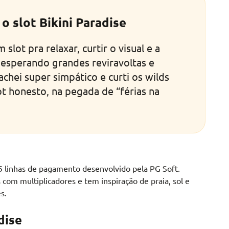
o slot Bikini Paradise
slot pra relaxar, curtir o visual e a
r esperando grandes reviravoltas e
chei super simpático e curti os wilds
ot honesto, na pegada de “férias na
5 linhas de pagamento desenvolvido pela PG Soft.
om multiplicadores e tem inspiração de praia, sol e
es.
adise