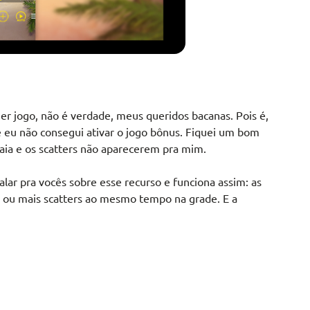
er jogo, não é verdade, meus queridos bacanas. Pois é,
e eu não consegui ativar o jogo bônus. Fiquei um bom
aia e os scatters não aparecerem pra mim.
alar pra vocês sobre esse recurso e funciona assim: as
3 ou mais scatters ao mesmo tempo na grade. E a