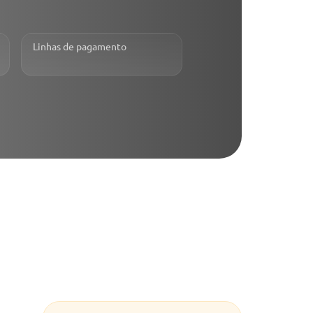
Linhas de pagamento