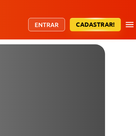
CADASTRAR!
ENTRAR