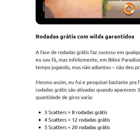
Rodadas grátis com wilds garantidos
A fase de rodadas grátis faz sucesso em qualqu
eu sou fã, mas infelizmente, em Bikini Paradis
tempo jogando, mas não adiantou – não deu pr
Mesmo assim, eu fui e pesquisei bastante pra f
rodadas grátis são ativadas quando aparecem 
quantidade de giros varia:
3 Scatters = 8 rodadas grátis
4 Scatters = 12 rodadas grátis
5 Scatters = 20 rodadas grátis