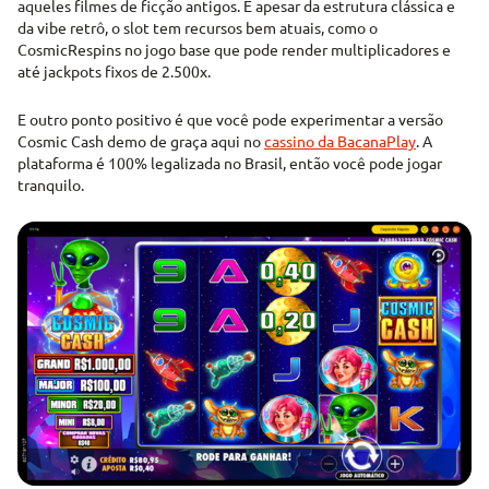
aqueles filmes de ficção antigos. E apesar da estrutura clássica e
da
vibe
retrô, o slot tem recursos bem atuais, como o
Cosmic
Respins
no jogo base que pode render multiplicadores e
até
jackpots
fixos de 2.500x.
E outro ponto positivo é que você pode experimentar a versão
Cosmic
Cash demo
de graça aqui no
cassino da BacanaPlay
. A
plataforma é 100% legalizada no Brasil, então você pode jogar
tranquilo.