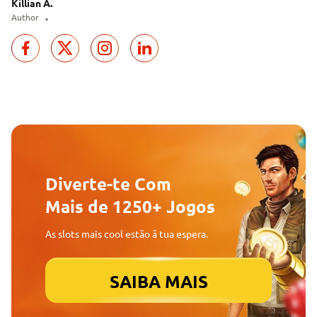
Killian A.
·
Author
Diverte-te Com
Mais de 1250+ Jogos
As slots mais cool estão ã tua espera.
SAIBA MAIS