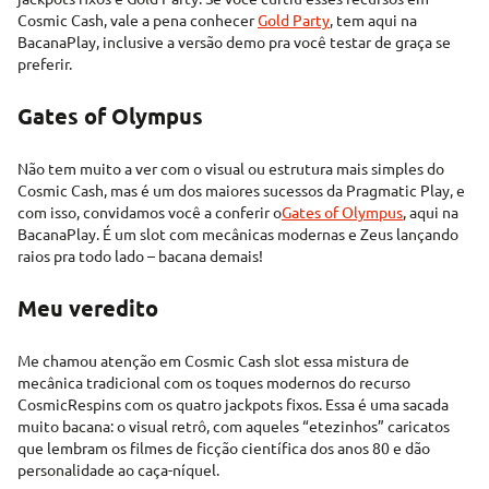
Cosmic
Cash, vale a pena conhecer
Gold Party
, tem aqui na
BacanaPlay
, inclusive a versão demo
pra
você testar de graça se
preferir.
Gates
of
Olympus
Não tem muito a ver com o visual ou estrutura mais simples do
Cosmic
Cash, mas é um dos maiores sucessos da
Pragmatic
Play,
e
com isso, convidamos você a
conferir
o
Gates of Olympus
, aqui na
BacanaPlay
.
É um slot com mecânicas modernas e Zeus lançando
raios
pra
todo lado – bacana demais!
Meu veredito
Me chamou atenção em
Cosmic
Cash slot essa mistura de
mecânica tradicional com os toques modernos do recurso
Cosmic
Respins
com os quatro
jackpots
fixos. Essa é uma sacada
muito bacana: o visual retrô, com aqueles “
etezinhos
” caricatos
que lembram os filmes de ficção científica dos anos 80 e dão
personalidade ao caça-níquel.