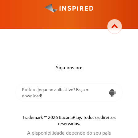
Siga-nos no:
Prefere jogar no aplicativo? Faça o
download!
Trademark ™ 2026 BacanaPlay. Todos os direitos
reservados.
A disponibilidade depende do seu país