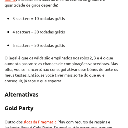
quantidade de giros depende:
3
scatters
= 10 rodadas grátis
4
scatters
= 20 rodadas grátis
5
scatters
= 50 rodadas grátis
O legal é que os
wilds
são empilhados nos rolos 2, 3 e 4 o que
aumenta bastante as chances de combinações vencedoras. Mas
olha, vou ser sincero: não consegui ativar esse bônus durante os
meus testes. Então, se você tiver mais sorte do que eu e
conseguir, já sabe o que esperar.
Alternativas
Gold
Party
Outro dos
slots da Pragmatic
Play com recurso de
respins
e
jackpots
fixos é Gold
Party
. Se você
curtiu esses
recursos em