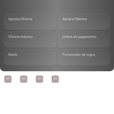
Aposta Mínima
Aposta Máxima
Vitória máxima
Linhas de pagamento
Reels
Fornecedor de jogos