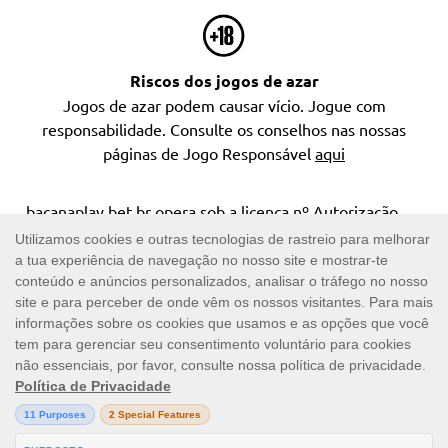
Riscos dos jogos de azar
Jogos de azar podem causar vício. Jogue com
responsabilidade. Consulte os conselhos nas nossas
páginas de Jogo Responsável
aqui
bacanaplay.bet.br opera sob a licença nº Autorização
SPA/MF nº 374/2025, emitida em 24/02/2025,
concedida pela Secretaria de Prêmios e Apostas do
Ministério da Fazenda (SPA/MF). A BacanaPlay é uma
marca da Skill On Net Ltda., sociedade limitada inscrita
no CNPJ/MF sob o nº 55.927.219/0001-22, com
escritório na Rua Tabapuã, nº 827, 3ª Andar, Cj. 3 -
Sala13, Itaim Bibi, CEP 04533-013, São Paulo/SP
(Brasil). Contato Ouvidoria: 0800 591-9416 e
ouvidoria@bacanaplay.bet.br