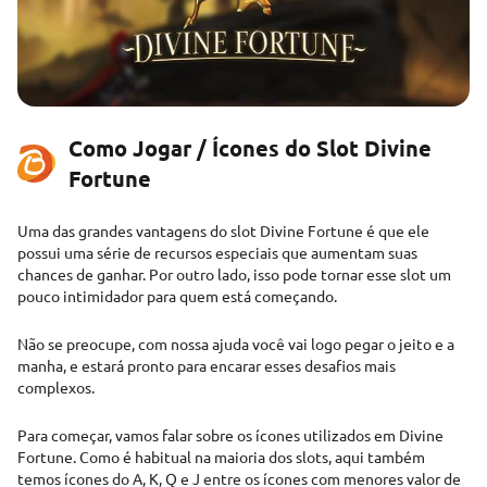
Como Jogar / Ícones do Slot Divine
Fortune
Uma das grandes vantagens do slot Divine Fortune é que ele
possui uma série de recursos especiais que aumentam suas
chances de ganhar. Por outro lado, isso pode tornar esse slot um
pouco intimidador para quem está começando.
Não se preocupe, com nossa ajuda você vai logo pegar o jeito e a
manha, e estará pronto para encarar esses desafios mais
complexos.
Para começar, vamos falar sobre os ícones utilizados em Divine
Fortune. Como é habitual na maioria dos slots, aqui também
temos ícones do A, K, Q e J entre os ícones com menores valor de