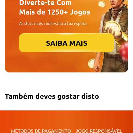
Diverte-te Com
Mais de 1250+ Jogos
As slots mais cool estão ã tua espera.
SAIBA MAIS
Também deves gostar disto
MÉTODOS DE PAGAMENTO
JOGO RESPONSÁVEL