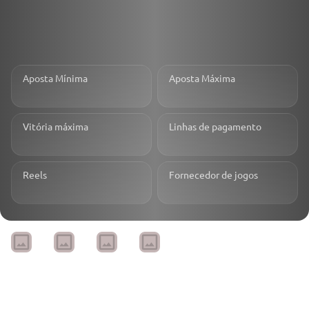
Aposta Mínima
Aposta Máxima
Vitória máxima
Linhas de pagamento
Reels
Fornecedor de jogos