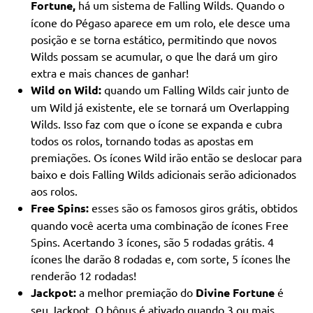
Fortune,
há um sistema de Falling Wilds. Quando o
ícone do Pégaso aparece em um rolo, ele desce uma
posição e se torna estático, permitindo que novos
Wilds possam se acumular, o que lhe dará um giro
extra e mais chances de ganhar!
Wild on Wild:
quando um Falling Wilds cair junto de
um Wild já existente, ele se tornará um Overlapping
Wilds. Isso faz com que o ícone se expanda e cubra
todos os rolos, tornando todas as apostas em
premiações. Os ícones Wild irão então se deslocar para
baixo e dois Falling Wilds adicionais serão adicionados
aos rolos.
Free Spins:
esses são os famosos giros grátis, obtidos
quando você acerta uma combinação de ícones Free
Spins. Acertando 3 ícones, são 5 rodadas grátis. 4
ícones lhe darão 8 rodadas e, com sorte, 5 ícones lhe
renderão 12 rodadas!
Jackpot:
a melhor premiação do
Divine Fortune
é
seu Jackpot. O bônus é ativado quando 3 ou mais