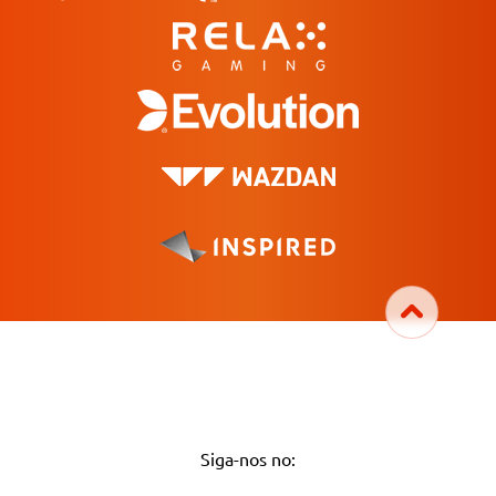
Siga-nos no: