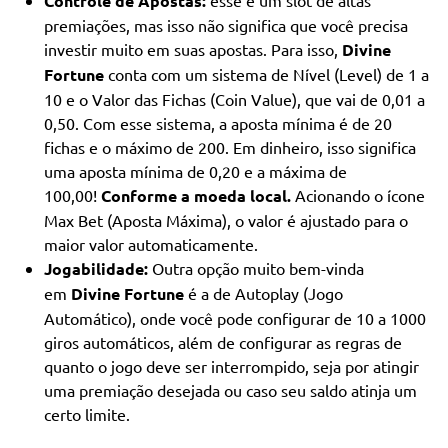
Controle de Apostas:
esse é um slot de altas
premiações, mas isso não significa que você precisa
investir muito em suas apostas. Para isso,
Divine
Fortune
conta com um sistema de Nível (Level) de 1 a
10 e o Valor das Fichas (Coin Value), que vai de 0,01 a
0,50. Com esse sistema, a aposta mínima é de 20
fichas e o máximo de 200. Em dinheiro, isso significa
uma aposta mínima de 0,20 e a máxima de
100,00!
Conforme a moeda local.
Acionando o ícone
Max Bet (Aposta Máxima), o valor é ajustado para o
maior valor automaticamente.
Jogabilidade:
Outra opção muito bem-vinda
em
Divine Fortune
é a de Autoplay (Jogo
Automático), onde você pode configurar de 10 a 1000
giros automáticos, além de configurar as regras de
quanto o jogo deve ser interrompido, seja por atingir
uma premiação desejada ou caso seu saldo atinja um
certo limite.