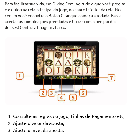
Para facilitar sua vida, em Divine Fortune tudo o que você precisa
é exibido na tela principal do jogo, no canto inferior da tela. No
centro você encontra o Botão Girar que começa a rodada. Basta
acertar as combinações premiadas e lucrar com a benção dos
deuses! Confira a imagem abaixo:
Consulte as regras do jogo, Linhas de Pagamento etc;
Ajuste o valor da aposta;
Ajuste o nível da aposta;