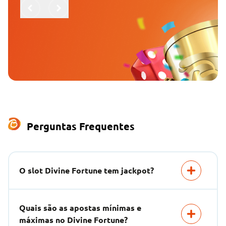
Perguntas Frequentes
O slot Divine Fortune tem jackpot?
Quais são as apostas mínimas e
máximas no Divine Fortune?