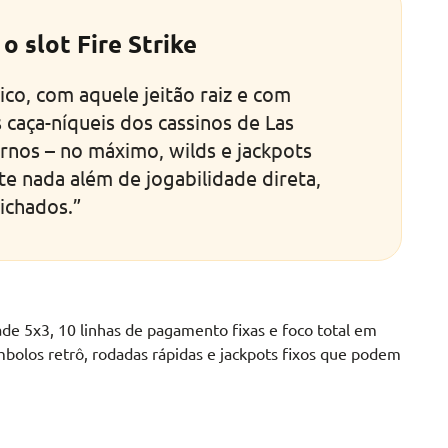
o slot Fire Strike
sico, com aquele jeitão raiz e com
 caça-níqueis dos cassinos de Las
nos – no máximo, wilds e jackpots
e nada além de jogabilidade direta,
ichados.”
ade 5x3, 10 linhas de pagamento fixas e foco total em
ímbolos retrô, rodadas rápidas e jackpots fixos que podem