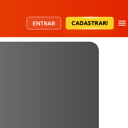
CADASTRAR!
ENTRAR