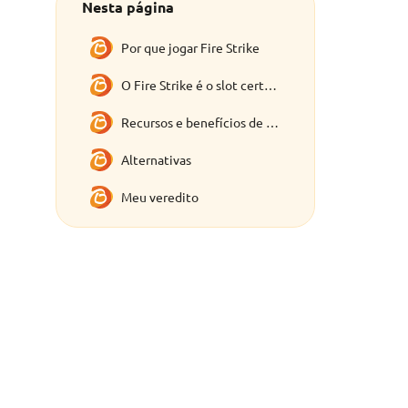
Nesta página
Por que jogar Fire Strike
O Fire Strike é o slot certo para você?
Recursos e benefícios de Fire Strike
Alternativas
Meu veredito