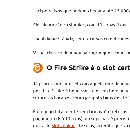
Jackpots fixos que podem chegar a até 25.000x
Slot de mecânica simples, com 10 linhas fixas.
Jogabilidade rápida, sem recursos complicados
Visual clássico de máquina caça-níqueis com 
O Fire Strike é o slot ce
Tá procurando um slot com aquela cara de máqui
pois Fire Strike é bem isso – ele tem bem aque
surpresas bacanas, como jackpots fixos de até 
É um jogo totalmente sem firulas: é direto, as 
pagamento (só 10 fixas), ou seja, não é preci
gosta de
slots online
clássicos, acredito que vá c