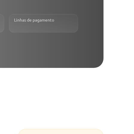
Linhas de pagamento