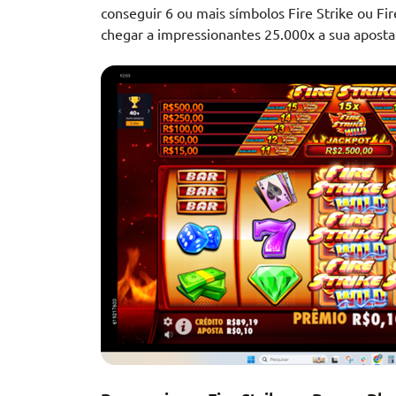
conseguir 6 ou mais símbolos Fire Strike ou Fi
chegar a impressionantes 25.000x a sua aposta