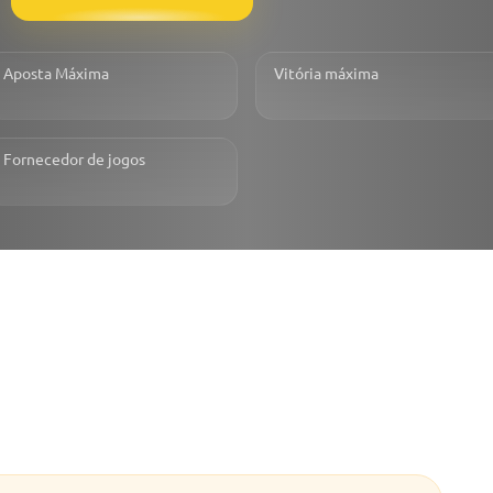
Aposta Máxima
Vitória máxima
Fornecedor de jogos