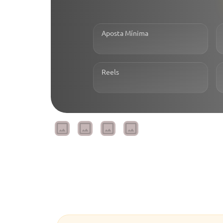
Aposta Mínima
Reels