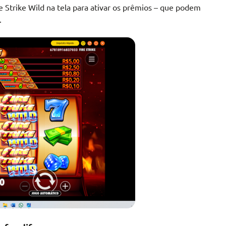
re Strike Wild na tela para ativar os prêmios – que podem
.