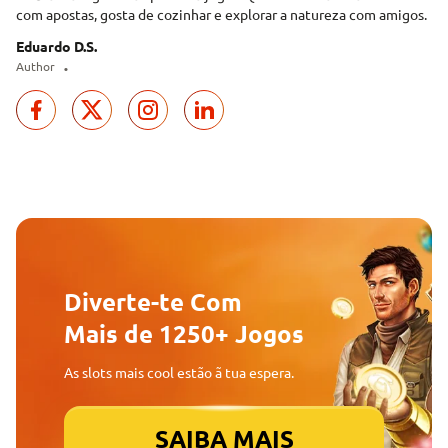
com apostas, gosta de cozinhar e explorar a natureza com amigos.
Eduardo D.S.
·
Author
Diverte-te Com
Mais de 1250+ Jogos
As slots mais cool estão ã tua espera.
SAIBA MAIS