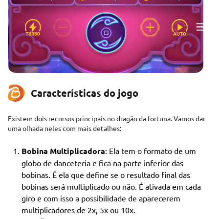
Características do jogo
Existem dois recursos principais
n
o dragão da fort
u
na
. Vamos dar
uma olhada neles com mais detalhes:
Bobina Multiplicadora
: Ela tem o formato de um
globo de danceteria e fica na parte inferior das
bobinas. É ela que define se o resultado final das
bobinas será multiplicado ou não. É ativada em cada
giro e com isso a possibilidade de aparecerem
multiplicadores de 2x, 5x ou 10x.