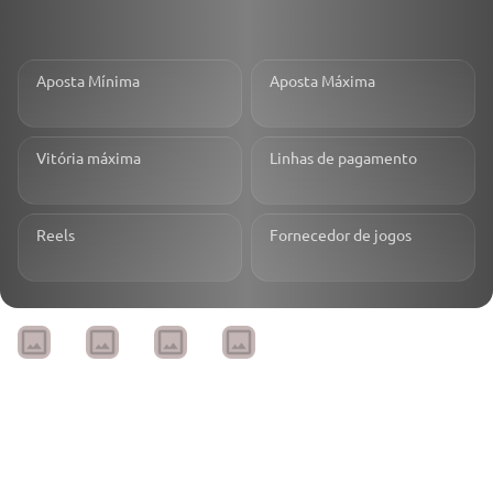
Aposta Mínima
Aposta Máxima
Vitória máxima
Linhas de pagamento
Reels
Fornecedor de jogos