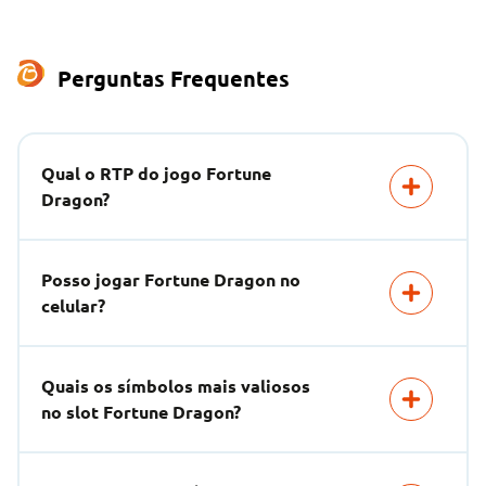
Perguntas Frequentes
Qual o RTP do jogo Fortune
Dragon?
Posso jogar Fortune Dragon no
celular?
Quais os símbolos mais valiosos
no slot Fortune Dragon?