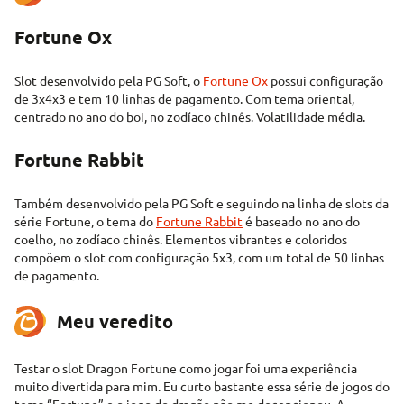
Fortune Ox
Slot desenvolvido pela PG Soft, o
Fortune Ox
possui configuração
de 3x4x3 e tem 10 linhas de pagamento. Com tema oriental,
centrado no ano do boi, no zodíaco chinês. Volatilidade média.
Fortune Rabbit
Também desenvolvido pela PG Soft e seguindo na linha de slots da
série Fortune, o tema do
Fortune Rabbit
é baseado no ano do
coelho, no zodíaco chinês. Elementos vibrantes e coloridos
compõem o slot com configuração 5x3, com um total de 50 linhas
de pagamento.
Meu veredito
Testar o slot Dragon Fortune como jogar foi uma experiência
muito divertida para mim. Eu curto bastante essa série de jogos do
tema “Fortune” e o jogo do dragão não me decepcionou. A