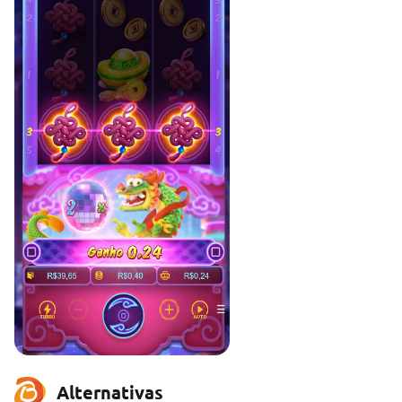
Alternativas