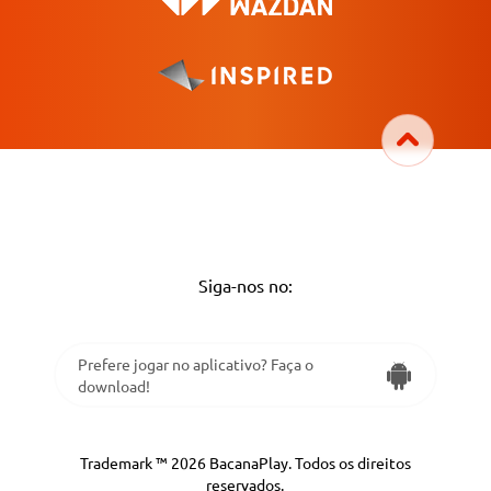
Siga-nos no:
Prefere jogar no aplicativo? Faça o
download!
Trademark ™ 2026 BacanaPlay. Todos os direitos
reservados.