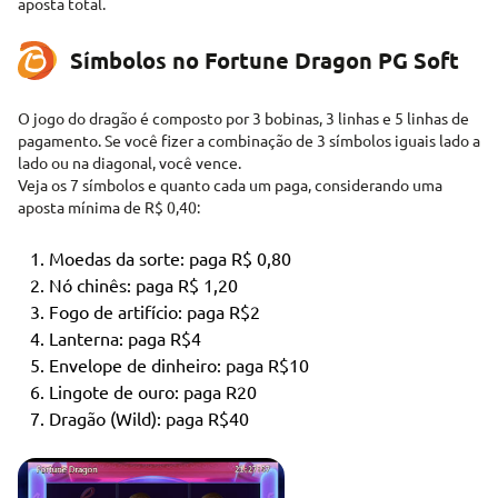
aposta total.
Símbolos no Fortune Dragon PG Soft
O j
ogo do dragão
é composto por 3 bobinas, 3 linhas e 5 linhas de
pagamento. Se você fizer a combinação de 3 símbolos iguais lado a
lado ou na diagonal, você vence.
Veja os 7 símbolos e quanto cada um paga, considerando uma
aposta mínima de R$ 0,40:
Moedas da sorte: paga R$ 0,80
Nó chinês: paga R$ 1,20
Fogo de artifício: paga R$2
Lanterna: paga R$4
Envelope de dinheiro: paga R$10
Lingote de ouro: paga R20
Dragão (Wild): paga R$40