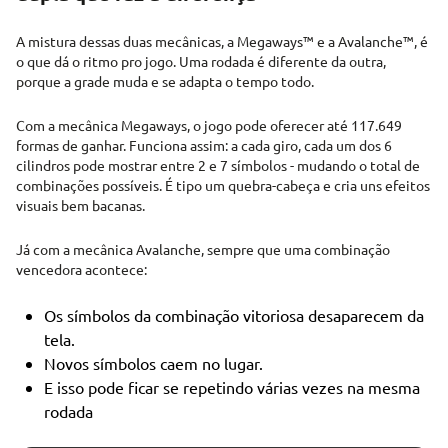
A mistura dessas duas mecânicas, a Megaways™ e a Avalanche™, é
o que dá o ritmo pro jogo. Uma rodada é diferente da outra,
porque a grade muda e se adapta o tempo todo.
Com a mecânica Megaways, o jogo pode oferecer até 117.649
formas de ganhar. Funciona assim: a cada giro, cada um dos 6
cilindros pode mostrar entre 2 e 7 símbolos - mudando o total de
combinações possíveis. É tipo um quebra-cabeça e cria uns efeitos
visuais bem bacanas.
Já com a mecânica Avalanche, sempre que uma combinação
vencedora acontece:
Os símbolos da combinação vitoriosa desaparecem da
tela.
Novos símbolos caem no lugar.
E isso pode ficar se repetindo várias vezes na mesma
rodada