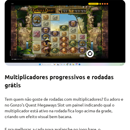
Multiplicadores progressivos e rodadas
grátis
Tem quem não goste de rodadas com multiplicadores? Eu adoro e
no Gonzo's Quest Megaways Slot um painel indicando qual o
multiplicador está ativo na rodada fica logo acima da grade,
criando um efeito visual bem bacana.
E pra melhorar, a cada nova avalanche no jogo base, o