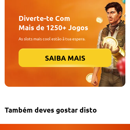
Diverte-te Com
Mais de 1250+ Jogos
As slots mais cool estão ã tua espera.
SAIBA MAIS
Também deves gostar disto