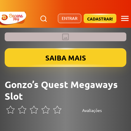
ENTRAR
CADASTRAR!
SAIBA MAIS
Gonzo’s Quest Megaways
Slot
Avaliações