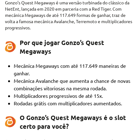
Gonzo’s Quest Megaways é uma versão turbinada do clássico da
NetEnt, lançada em 2020 em parceria com a Red Tiger. Com
mecânica Megaways de até 117.649 formas de ganhar, traz de
volta a famosa mecânica Avalanche, Terremoto e multiplicadores
progressivos.
Por que jogar Gonzo’s Quest
Megaways
Mecânica Megaways com até 117.649 maneiras de
ganhar.
Mecânica Avalanche que aumenta a chance de novas
combinações vitoriosas na mesma rodada.
Multiplicadores progressivos de até 15x.
Rodadas grátis com multiplicadores aumentados.
O Gonzo’s Quest Megaways é o slot
certo para você?