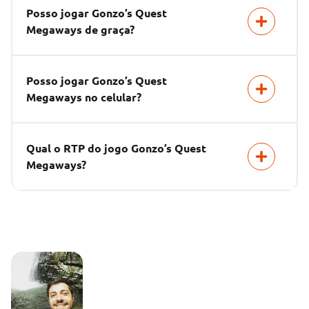
Posso jogar Gonzo’s Quest
Megaways de graça?
Posso jogar Gonzo’s Quest
Megaways no celular?
Qual o RTP do jogo Gonzo’s Quest
Megaways?