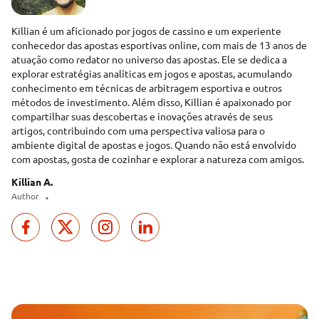
Killian é um aficionado por jogos de cassino e um experiente
conhecedor das apostas esportivas online, com mais de 13 anos de
atuação como redator no universo das apostas. Ele se dedica a
explorar estratégias analíticas em jogos e apostas, acumulando
conhecimento em técnicas de arbitragem esportiva e outros
métodos de investimento. Além disso, Killian é apaixonado por
compartilhar suas descobertas e inovações através de seus
artigos, contribuindo com uma perspectiva valiosa para o
ambiente digital de apostas e jogos. Quando não está envolvido
com apostas, gosta de cozinhar e explorar a natureza com amigos.
Killian A.
·
Author