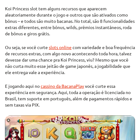
Koi Princess slot tem alguns recursos que aparecem
aleatoriamente durante o jogo e outros que são ativados como
bônus – e todos são muito bacanas. No total, são 8 funcionalidades
extras diferentes, entre bônus, wilds, prêmios instantâneos, roda
de bônus e giros grátis.
Ou seja, se você curte
slots online
com variedade e boa frequência
de recursos extras, com algo novo acontecendo toda hora, talvez
devesse dar uma chance pra Koi Princess, viu? Mesmo que você
não curta muito esse jeitão de game japonês, a jogabilidade que
ele entrega vale a experiência.
E jogando aqui no
cassino da BacanaPlay
você curte essa
experiência em segurança. Aqui, toda a operação é licenciada no
Brasil, tem suporte em português, além de pagamentos rápidos e
sem taxas via PIX.