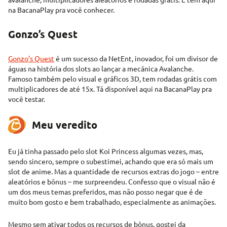
na BacanaPlay pra você conhecer.
Gonzo’s Quest
Gonzo’s Quest
é um sucesso da NetEnt, inovador, foi um divisor de
águas na história dos slots ao lançar a mecânica Avalanche.
Famoso também pelo visual e gráficos 3D, tem rodadas grátis com
multiplicadores de até 15x. Tá disponível aqui na BacanaPlay pra
você testar.
Meu veredito
Eu já tinha passado pelo slot Koi Princess algumas vezes, mas,
sendo sincero, sempre o subestimei, achando que era só mais um
slot de anime. Mas a quantidade de recursos extras do jogo – entre
aleatórios e bônus – me surpreendeu. Confesso que o visual não é
um dos meus temas preferidos, mas não posso negar que é de
muito bom gosto e bem trabalhado, especialmente as animações.
Mesmo sem ativar todos os recursos de bônus, gostei da