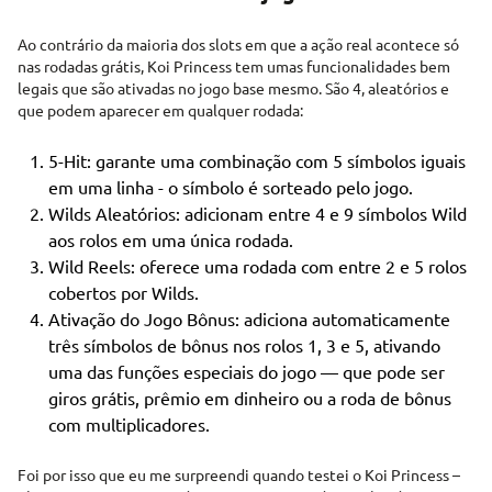
Ao contrário da maioria dos slots em que a ação real acontece só
nas rodadas grátis, Koi Princess tem umas funcionalidades bem
legais que são ativadas no jogo base mesmo. São 4, aleatórios e
que podem aparecer em qualquer rodada:
5-Hit: garante uma combinação com 5 símbolos iguais
em uma linha - o símbolo é sorteado pelo jogo.
Wilds Aleatórios: adicionam entre 4 e 9 símbolos Wild
aos rolos em uma única rodada.
Wild Reels: oferece uma rodada com entre 2 e 5 rolos
cobertos por Wilds.
Ativação do Jogo Bônus: adiciona automaticamente
três símbolos de bônus nos rolos 1, 3 e 5, ativando
uma das funções especiais do jogo — que pode ser
giros grátis, prêmio em dinheiro ou a roda de bônus
com multiplicadores.
Foi por isso que eu me surpreendi quando testei o Koi Princess –