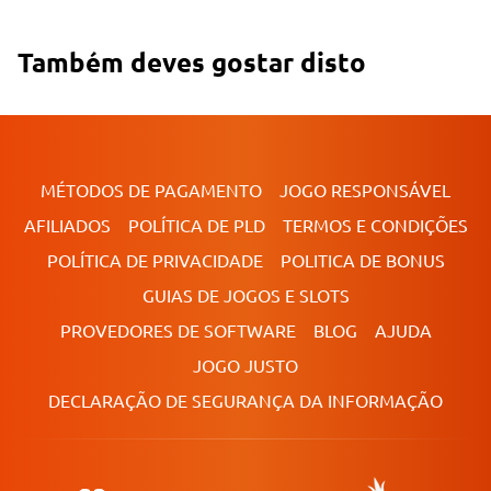
Também deves gostar disto
MÉTODOS DE PAGAMENTO
JOGO RESPONSÁVEL
AFILIADOS
POLÍTICA DE PLD
TERMOS E CONDIÇÕES
POLÍTICA DE PRIVACIDADE
POLITICA DE BONUS
GUIAS DE JOGOS E SLOTS
PROVEDORES DE SOFTWARE
BLOG
AJUDA
JOGO JUSTO
DECLARAÇÃO DE SEGURANÇA DA INFORMAÇÃO