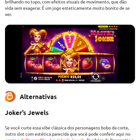
brilhando no topo, com efeitos visuais de movimento, que dão
vida sem exagerar. É um jogo esteticamente muito bonito de se
ver.
Alternativas
Joker’s Jewels
Se você curte essa vibe clássica dos personagens bobo da corte,
outro slot com estética parecida que você pode conferir aqui no