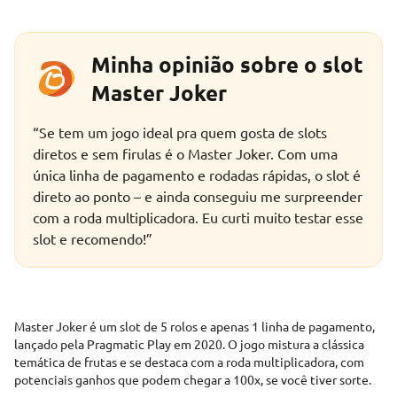
Minha opinião sobre o slot
Master Joker
“Se tem um jogo ideal pra quem gosta de slots
diretos e sem firulas é o Master Joker. Com uma
única linha de pagamento e rodadas rápidas, o slot é
direto ao ponto – e ainda conseguiu me surpreender
com a roda multiplicadora. Eu curti muito testar esse
slot e recomendo!”
Master Joker é um slot de 5 rolos e apenas 1 linha de pagamento,
lançado pela Pragmatic Play em 2020. O jogo mistura a clássica
temática de frutas e se destaca com a roda multiplicadora, com
potenciais ganhos que podem chegar a 100x, se você tiver sorte.