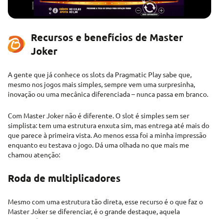
Recursos e benefícios de Master
Joker
A gente que já conhece os slots da Pragmatic Play sabe que,
mesmo nos jogos mais simples, sempre vem uma surpresinha,
inovação ou uma mecânica diferenciada – nunca passa em branco.
Com Master Joker não é diferente. O slot é simples sem ser
simplista: tem uma estrutura enxuta sim, mas entrega até mais do
que parece à primeira vista. Ao menos essa foi a minha impressão
enquanto eu testava o jogo. Dá uma olhada no que mais me
chamou atenção:
Roda de multiplicadores
Mesmo com uma estrutura tão direta, esse recurso é o que faz o
Master Joker se diferenciar, é o grande destaque, aquela