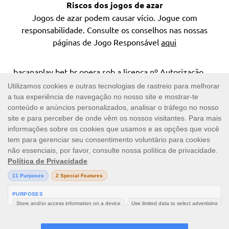
Riscos dos jogos de azar
Jogos de azar podem causar vício. Jogue com
responsabilidade. Consulte os conselhos nas nossas
páginas de Jogo Responsável
aqui
bacanaplay.bet.br opera sob a licença nº Autorização
SPA/MF nº 374/2025, emitida em 24/02/2025,
concedida pela Secretaria de Prêmios e Apostas do
Ministério da Fazenda (SPA/MF). A BacanaPlay é uma
marca da Skill On Net Ltda., sociedade limitada inscrita
no CNPJ/MF sob o nº 55.927.219/0001-22, com
escritório na Rua Tabapuã, nº 827, 3ª Andar, Cj. 3 -
Sala13, Itaim Bibi, CEP 04533-013, São Paulo/SP
(Brasil). Contato Ouvidoria: 0800 591-9416 e
ouvidoria@bacanaplay.bet.br
Observe que todas as imagens dos jogos e ícones dos
provedores exibidos na página de logout são apenas