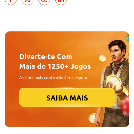
Diverte-te Com
Mais de 1250+ Jogos
As slots mais cool estão ã tua espera.
SAIBA MAIS