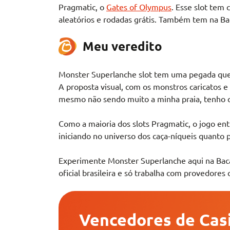
Pragmatic, o
Gates of Olympus
. Esse slot tem 
aleatórios e rodadas grátis. Também tem na Ba
Meu veredito
Monster Superlanche slot tem uma pegada que
A proposta visual, com os monstros caricatos e
mesmo não sendo muito a minha praia, tenho 
Como a maioria dos slots Pragmatic, o jogo ent
iniciando no universo dos caça-níqueis quanto
Experimente Monster Superlanche aqui na Baca
oficial brasileira e só trabalha com provedores
Vencedores de Cas