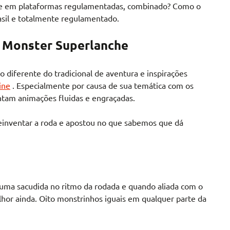
nte em plataformas regulamentadas, combinado? Como o
asil e totalmente regulamentado.
e Monster Superlanche
diferente do tradicional de aventura e inspirações
ine
. Especialmente por causa de sua temática com os
entam animações fluidas e engraçadas.
reinventar a roda e apostou no que sabemos que dá
 uma sacudida no ritmo da rodada e quando aliada com o
lhor ainda. Oito monstrinhos iguais em qualquer parte da