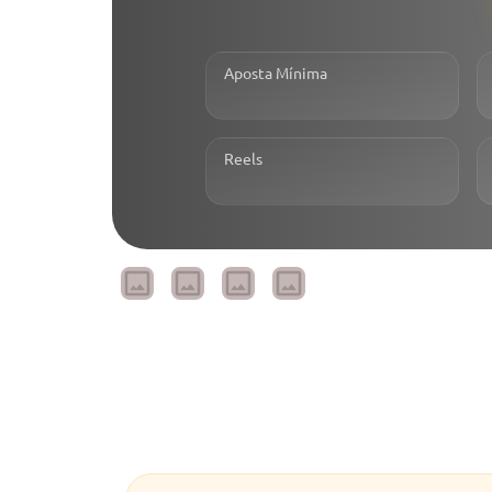
Aposta Mínima
Reels