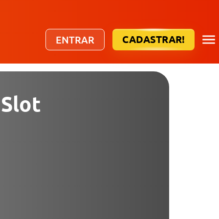
CADASTRAR!
ENTRAR
Slot