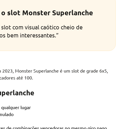
 o slot Monster Superlanche
slot com visual caótico cheio de
os bem interessantes.”
m 2023, Monster Superlanche é um slot de grade 6x5,
cadores até 100.
Superlanche
m qualquer lugar
umulado
nces de combinações vencedoras no mesmo giro pago