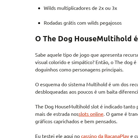
Wilds
multiplicadores de 2x ou 3x
Rodadas grátis com
wilds
pegajosos
O The Dog
House
Multihold
é
Sabe aquele tipo de jogo que apresenta recur
visual colorido e simpático? Então, o The dog 
doguinhos
como personagens principais.
O esquema do sistema
Multihold
é um dos recu
desbloqueadas aos poucos é um
baita
diferenci
The Dog
House
Multihold
slot
é indicado tanto
mais de estrada
nos
slots online
. O game é tran
gráficos caprichados e bem pensados.
Eu
testei ele
aqui no
cassino da BacanaPlay
e
c