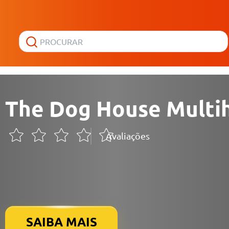
The Dog House Multih
Avaliações
SAIBA MAIS