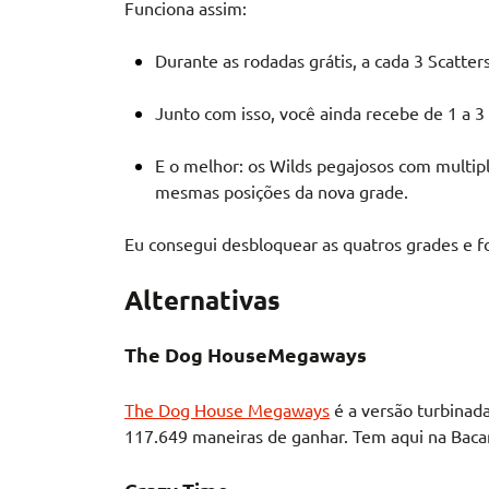
Funciona assim:
Durante as rodadas grátis, a cada 3
Scatter
Junto com isso, você ainda recebe de 1 a 3 g
E o melhor: os
Wilds
pegajosos com multipli
mesmas posições da nova grade.
Eu consegui desbloquear as quatros grades e f
Alternativas
The Dog
House
Megaways
The Dog House Megaways
é a versão turbinada
117.649 maneiras de ganhar. Tem aqui na
Baca