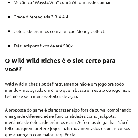
Mecânica "
Ways
to
Win
" com 576 formas de ganhar
Grade diferenciada 3-3-4-4-4
Coleta de prêmios com a função Money
Collect
Três
jackpots
fixos de até 500x
O Wild
Wild
Riches é o slot certo para
você?
Wild
Wild
Riches slot
definitivamente não é um jogo
pra
todo
mundo - mas agrada em cheio quem busca um estilo de jogo mais
técnico e sem muitos efeitos de ação.
A proposta do game é clara: trazer algo fora da curva, combinando
uma grade diferenciada e funcionalidades como
jackpots
,
mecânica de coleta de prêmios e as 576 formas de ganhar. Não é
feito
pra
quem prefere jogos mais movimentados e com recursos
que apareçam com maior frequência.