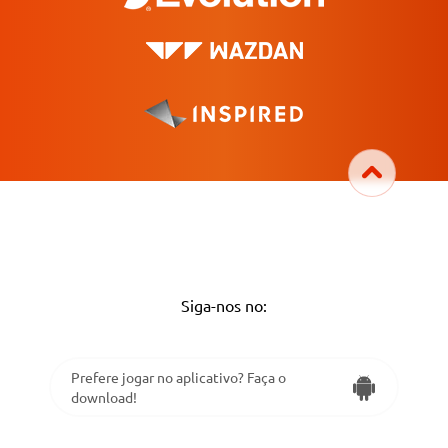
Siga-nos no:
Prefere jogar no aplicativo? Faça o
download!