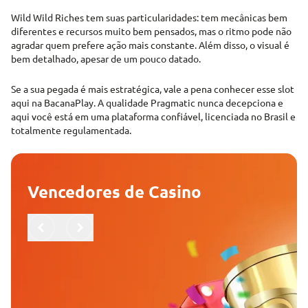
Wild
Wild
Riches tem suas particularidades: tem mecânicas bem
diferentes e recursos muito bem pensados, mas o ritmo pode não
agradar quem prefere ação mais constante. Além disso, o visual é
bem detalhado, apesar de um pouco datado.
Se a sua pegada é mais estratégica, vale a pena conhecer esse slot
aqui na
BacanaPlay
. A qualidade
Pragmatic
nunca decepciona e
aqui você está em uma plataforma confiável, licenciada no Brasil e
totalmente regulamentada.
Vencedores de Casino