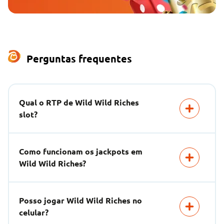
Perguntas frequentes
Qual o RTP de Wild Wild Riches
slot?
Como funcionam os jackpots em
Wild Wild Riches?
Posso jogar Wild Wild Riches no
celular?