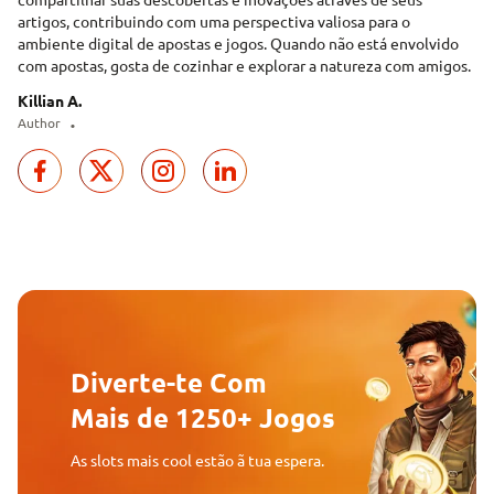
artigos, contribuindo com uma perspectiva valiosa para o
ambiente digital de apostas e jogos. Quando não está envolvido
com apostas, gosta de cozinhar e explorar a natureza com amigos.
Killian A.
·
Author
Diverte-te Com
Mais de 1250+ Jogos
As slots mais cool estão ã tua espera.