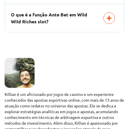
O que é a função Ante Bet em Wild
Wild Riches slot?
Killian é um aficionado por jogos de cassino e um experiente
conhecedor das apostas esportivas online, com mais de 13 anos de
atuação como redator no universo das apostas. Ele se dedica a
explorar estratégias analíticas em jogos e apostas, acumulando
conhecimento em técnicas de arbitragem esportiva e outros
métodos de investimento. Além disso, Killian é apaixonado por
compartilhar suas descobertas e inovações através de seus