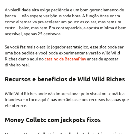
A volatilidade alta exige paciência e um bom gerenciamento de
banca — não espere ver bônus toda hora. A
função Ante
entra
como alternativa
pra
acelerar um pouco as coisas, mas tem um
custo – baixo, mas tem. Em contrapartida, a aposta mínima é bem
acessível, apenas 25 centavos.
Se você faz mais o estilo jogador estratégico, esse slot pode ser
uma boa pedida e você pode experimentar a versão
Wild
Wild
Riches demo
aqui no
cassino da BacanaPlay
antes de apostar
dinheiro real.
Recursos e benefícios de Wild
Wild
Riches
Wild
Wild
Riches pode não impressionar pelo visual ou temática
irlandesa – o foco aqui é nas mecânicas e nos recursos bacanas que
ele oferece.
Money
Colletc
com
jackpots
fixos
O recurso Money
Collect
(ou Recolha de Dinheiro) é a mecânica