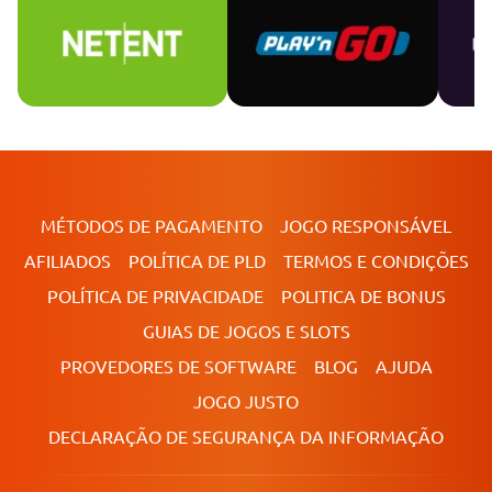
MÉTODOS DE PAGAMENTO
JOGO RESPONSÁVEL
AFILIADOS
POLÍTICA DE PLD
TERMOS E CONDIÇÕES
POLÍTICA DE PRIVACIDADE
POLITICA DE BONUS
GUIAS DE JOGOS E SLOTS
PROVEDORES DE SOFTWARE
BLOG
AJUDA
JOGO JUSTO
DECLARAÇÃO DE SEGURANÇA DA INFORMAÇÃO