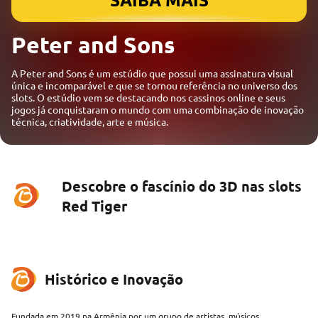
Peter and Sons
A Peter and Sons é um estúdio que possui uma assinatura visual
única e incomparável e que se tornou referência no universo dos
slots. O estúdio vem se destacando nos cassinos online e seus
jogos já conquistaram o mundo com uma combinação de inovação
técnica, criatividade, arte e música.
Descobre o fascínio do 3D nas slots
Red Tiger
Histórico e Inovação
Fundada em 2019 na Armênia por um grupo de artistas, músicos,