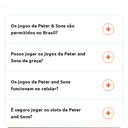
.
Os jogos da Peter & Sons são
permitidos no Brasil?
Posso jogar os jogos da Peter and
Sons de graça?
Os jogos da Peter and Sons
funcionam no celular?
É seguro jogar os slots da Peter
and Sons?