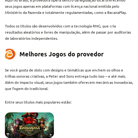
seus jogos apenas em plataformas com licença nacional emitida pelo
Ministério da Fazenda e totalmente regulamentadas, como a BacanaPlay.
Todos os títulos são desenvolvidos com a tecnologia RNG, que cria
resultados aleatórios e livres de manipulação, além de passar por auditorias
de laboratórios independentes.
Melhores Jogos do provedor
Se você gosta de slots com designs e temáticas que enchem os olhos e
trilhas sonoras criativas, a Peter and Sons entrega tudo isso – e até mais.
Além do impacto visual, seus jogos também oferecem mecânicas inovadoras,
que fogem do tradicional.
Entre seus títulos mais populares estão: