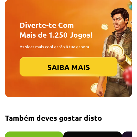
Diverte-te Com
Mais de 1.250 Jogos!
As slots mais cool estão ã tua espera.
SAIBA MAIS
Também deves gostar disto