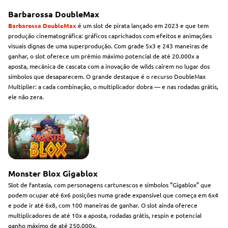
Barbarossa DoubleMax
Barbarossa DoubleMax
é um slot de pirata lançado em 2023 e que tem
produção cinematográfica: gráficos caprichados com efeitos e animações
visuais dignas de uma superprodução. Com grade 5x3 e 243 maneiras de
ganhar, o slot oferece um prêmio máximo potencial de até 20.000x a
aposta, mecânica de cascata com a inovação de wilds caírem no lugar dos
símbolos que desaparecem. O grande destaque é o recurso DoubleMax
Multiplier: a cada combinação, o multiplicador dobra — e nas rodadas grátis,
ele não zera.
Monster Blox Gigablox
Slot de fantasia, com personagens cartunescos e símbolos “Gigablox” que
podem ocupar até 6x6 posições numa grade expansível que começa em 6x4
e pode ir até 6x8, com 100 maneiras de ganhar. O slot ainda oferece
multiplicadores de até 10x a aposta, rodadas grátis, respin e potencial
ganho máximo de até 250.000x.