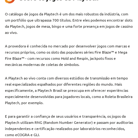
O catálogo de jogos da Playtech é um dos mais robustos da indústria, com
um portfólio que ultrapassa 700 títulos. Entre eles podemos encontrar slots
da Playtech, jogos de mesa, bingo e uma forte presença em jogos de cassino
ao vivo.
A provedora é conhecida no mercado por desenvolver jogos com marcas e
recursos próprios, como os slots das populares séries Fire Blaze™ e Mega
Fire Blaze™ - com recursos como Hold and Respin, jackpots fixos e
mecânicas modernas de coletas de símbolos.
A Playtech ao vivo conta com diversos estúdios de transmissão em tempo
real especializados espalhados por diferentes regiões do mundo. Mais
especificamente, a Playtech Brasil se preocupa em oferecer experiências
especialmente desenvolvidas para jogadores locais, como a Roleta Brasileira
Playtech, por exemplo.
E para garantir a confiança de seus usuários e transparência, os jogos da
Playtech utilizam RNG (Random Number Generator) e passam por auditorias
independentes e certificação realizados por laboratórios reconhecidos,
como eCOGRA e GLI.