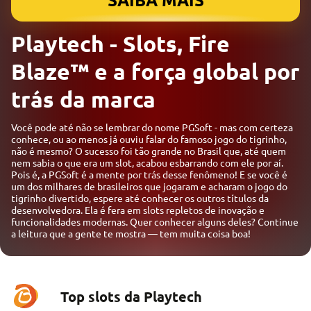
Playtech - Slots, Fire
Blaze™ e a força global por
trás da marca
Você pode até não se lembrar do nome PGSoft - mas com certeza
conhece, ou ao menos já ouviu falar do famoso jogo do tigrinho,
não é mesmo? O sucesso foi tão grande no Brasil que, até quem
nem sabia o que era um slot, acabou esbarrando com ele por aí.
Pois é, a PGSoft é a mente por trás desse fenômeno! E se você é
um dos milhares de brasileiros que jogaram e acharam o jogo do
tigrinho divertido, espere até conhecer os outros títulos da
desenvolvedora. Ela é fera em slots repletos de inovação e
funcionalidades modernas. Quer conhecer alguns deles? Continue
a leitura que a gente te mostra — tem muita coisa boa!
Top slots da Playtech