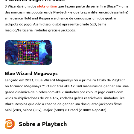
3 Wizards é um dos
slots online
que fazem parte da série Fire Blaze™ - uma
das marcas mais populares da Playtech - e que traz o diferencial dessa linha:
a mecânica Hold and Respin e a chance de conquistar um dos quatro
jackpots do jogo. Além disso, o slot apresenta grade 5x3, tema
mágico/feitiçaria, rodadas grátis e jackpots.
Blue Wizard Megaways
Lançado em 2021, Blue Wizard Megaways foi o primeiro título da Playtech
no formato Megaways ™. O slot traz até 12.348 maneiras de ganhar em uma
grade dinâmica de 5 rolos com até 7 símbolos por rolo. O jogo conta com
wilds multiplicadores de 2x a 16x, rodadas grátis reativáveis, símbolos Fire
Blaze Respins que dão a chance de ganhar um dos quatro jackpots fixos:
Mini (20x), Minor (50x), Major (500x) e Grand (2.000x a aposta).
Sobre a Playtech