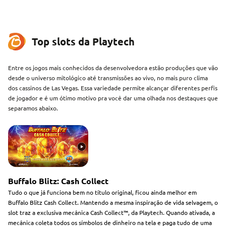
Top slots da Playtech
Entre os jogos mais conhecidos da desenvolvedora estão produções que vão
desde o universo mitológico até transmissões ao vivo, no mais puro clima
dos cassinos de Las Vegas. Essa variedade permite alcançar diferentes perfis
de jogador e é um ótimo motivo pra você dar uma olhada nos destaques que
separamos abaixo.
Buffalo Blitz: Cash Collect
Tudo o que já funciona bem no título original, ficou ainda melhor em
Buffalo Blitz Cash Collect. Mantendo a mesma inspiração de vida selvagem, o
slot traz a exclusiva mecânica Cash Collect™, da Playtech. Quando ativada, a
mecânica coleta todos os símbolos de dinheiro na tela e paga tudo de uma