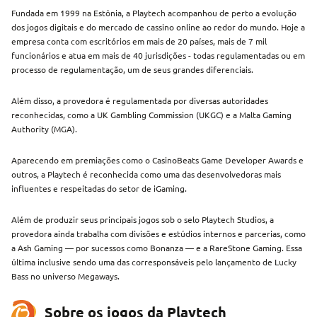
Fundada em 1999 na Estônia, a Playtech acompanhou de perto a evolução
dos jogos digitais e do mercado de cassino online ao redor do mundo. Hoje a
empresa conta com escritórios em mais de 20 países, mais de 7 mil
funcionários e atua em mais de 40 jurisdições - todas regulamentadas ou em
processo de regulamentação, um de seus grandes diferenciais.
Além disso, a provedora é regulamentada por diversas autoridades
reconhecidas, como a UK Gambling Commission (UKGC) e a Malta Gaming
Authority (MGA).
Aparecendo em premiações como o CasinoBeats Game Developer Awards e
outros, a Playtech é reconhecida como uma das desenvolvedoras mais
influentes e respeitadas do setor de iGaming.
Além de produzir seus principais jogos sob o selo Playtech Studios, a
provedora ainda trabalha com divisões e estúdios internos e parcerias, como
a Ash Gaming — por sucessos como Bonanza — e a RareStone Gaming. Essa
última inclusive sendo uma das corresponsáveis pelo lançamento de Lucky
Bass no universo Megaways.
Sobre os jogos da Playtech