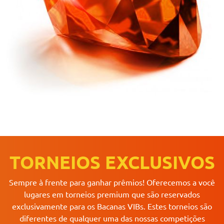
TORNEIOS EXCLUSIVOS
Sempre à frente para ganhar prêmios! Oferecemos a você
lugares em torneios premium que são reservados
exclusivamente para os Bacanas VIBs. Estes torneios são
diferentes de qualquer uma das nossas competições