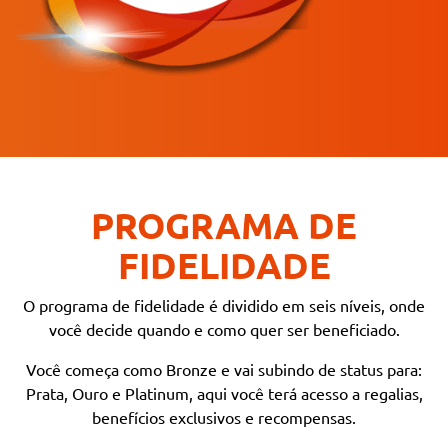
PROGRAMA DE
FIDELIDADE
O programa de fidelidade é dividido em seis níveis, onde
você decide quando e como quer ser beneficiado.
Você começa como Bronze e vai subindo de status para:
Prata, Ouro e Platinum, aqui você terá acesso a regalias,
benefícios exclusivos e recompensas.