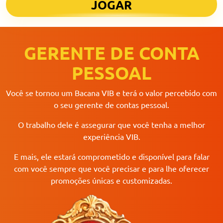
JOGAR
GERENTE DE CONTA
PESSOAL
Você se tornou um Bacana VIB e terá o valor percebido com
o seu gerente de contas pessoal.
O trabalho dele é assegurar que você tenha a melhor
experiência VIB.
E mais, ele estará comprometido e disponível para falar
com você sempre que você precisar e para lhe oferecer
promoções únicas e customizadas.