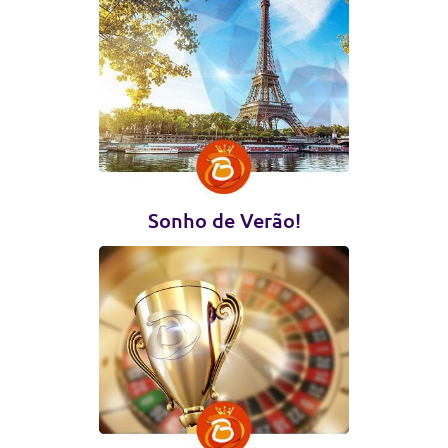
Sonho de Verão!