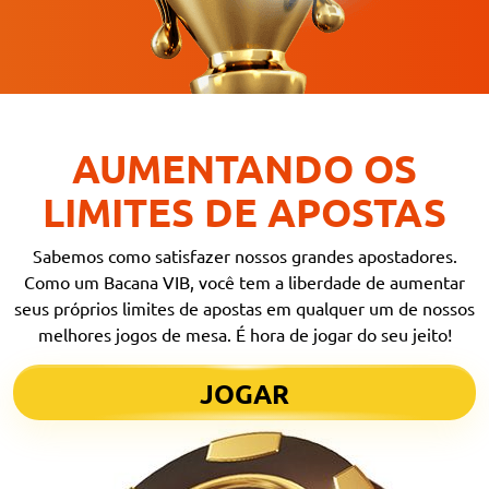
AUMENTANDO OS
LIMITES DE APOSTAS
Sabemos como satisfazer nossos grandes apostadores.
Como um Bacana VIB, você tem a liberdade de aumentar
seus próprios limites de apostas em qualquer um de nossos
melhores jogos de mesa. É hora de jogar do seu jeito!
JOGAR