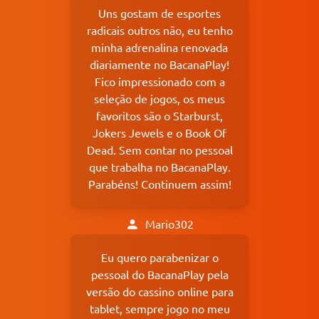
Uns gostam de esportes
radicais outros não, eu tenho
minha adrenalina renovada
diariamente no BacanaPlay!
Fico impressionado com a
seleção de jogos, os meus
favoritos são o Starburst,
Jokers Jewels e o Book Of
Dead. Sem contar no pessoal
que trabalha no BacanaPlay.
Parabéns! Continuem assim!
Mario302
Eu quero parabenizar o
pessoal do BacanaPlay pela
versão do cassino online para
tablet, sempre jogo no meu