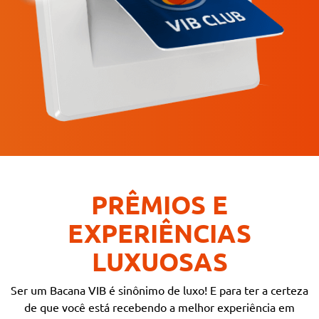
PRÊMIOS E
EXPERIÊNCIAS
LUXUOSAS
Ser um Bacana VIB é sinônimo de luxo! E para ter a certeza
de que você está recebendo a melhor experiência em